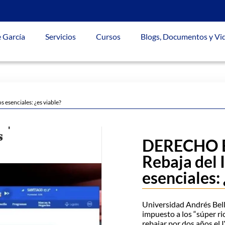
 García
Servicios
Cursos
Blogs, Documentos y Vi
esenciales: ¿es viable?
DERECHO E
Rebaja del 
esenciales: 
Universidad Andrés Bell
impuesto a los “súper ri
rebajar por dos años el