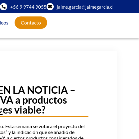
+56 9 9744 9055
jaime.garcia@jaimegarcia.cl
deos
Contacto
N LA NOTICIA –
IVA a productos
¿es viable?
o: Esta semana se votará el proyecto del
cos” y la indicación que se añadió de
 IVA a ciertos productos considerados de